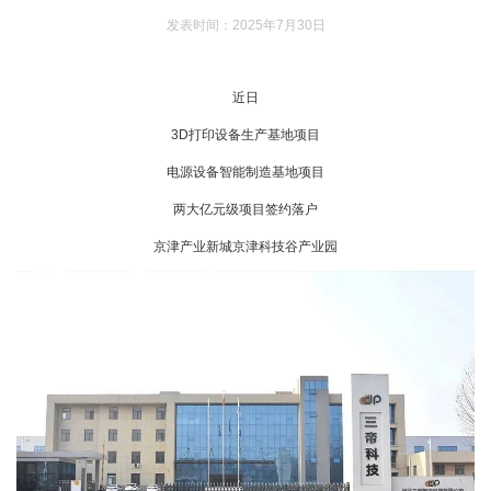
发表时间：2025年7月30日
近日
3D打印设备生产基地项目
电源设备智能制造基地项目
两大亿元级项目签约落户
京津产业新城京津科技谷产业园