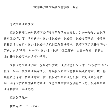
武清区小微企业融资需求线上调研
尊敬的企业家朋友们：
感谢您长期以来对武清区经济发展所作的杰出贡献。为进一步加大金融服
务实体经济力度，切实解决小微企业融资难、融资贵、融资慢等问题，按照国
家和天津市支持小微企业融资协调机制工作部署要求，武清区正组织开展“千企
万户大走访”活动，对全区小微企业（包括个体工商户、农民合作社、家庭农
场）开展融资需求走访摸排活动。
为精准把握企业诉求，提高对接质效，现诚邀您扫描天津市“信易贷”平台小
程序二维码，根据企业实际情况，如实填报基本信息和真实融资需求。我们将
强化资源保障，从企业需求出发，积极对接区内银行机构，做好银企服务桥
梁，确保信贷资金能够直达企业，为您的经营发展提供有力支持。祝愿全区企
业蓬勃发展，事业蒸蒸日上！
感谢您的配合！
联系电话：82138848